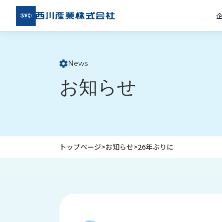
西川
産業
株式
会社
News
ト
お知らせ
ッ
プ
ペ
ー
ジ
トップページ
>
お知らせ
>
26年ぶりに
企
私
受
業
た
注
情
ち
事
報
の
例
取