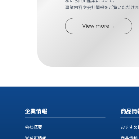
私たち西川産業について、
す
定・
事業内容や会社情報をご覧いただけま
す
作
め
業
商
View more →
工
品
具
情
環
報
境
エ
機
ン
器・
ジ
工
ニ
場
ア
設
リ
備
ン
マ
グ
テ
情
企業情報
商品情
ハ
報
ン・
中
会社概要
おすすめ
FA
古・
シ
短
営業所情報
商品情報