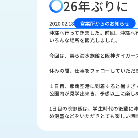
26年ぶりに
会
う
社
れ
り
概
し
組
要
か
2020.02.18
営業所からのお知らせ
っ
経
み
沖縄へ行ってきました。前回、沖縄へ
た
営
いろんな場所を観光しました。
受
理
私
注
念
た
今回は、美ら海水族館と阪神タイガー
ち
拠
の
点
取
休みの間、仕事をフォローしていただ
取
一
り
扱
覧
組
１日目、那覇空港に到着すると暑すぎ
メ
西
み
公園内が見学出来き、予想以上に楽し
川
ー
サ
産
ス
1日目の晩御飯は、学生時代の後輩に
業
カ
テ
め泡盛などをいただきとても楽しい時
の
ナ
ー
沿
ビ
革
リ
工