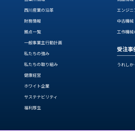
ス
納
テ
西川産業の沿革
エンジニ
期
ム
機
財務情報
中古機械
機
械
器
拠点一覧
工作機械の自
情
メ
報
一般事業主行動計画
カ
工
受注事
ト
私たちの強み
作
ロ・
機
制
私たちの取り組み
うれしか
械
御
の
健康経営
機
自
器
ホワイト企業
動
化,AI,
サステナビリティ
IoT
お
福利厚生
知
ら