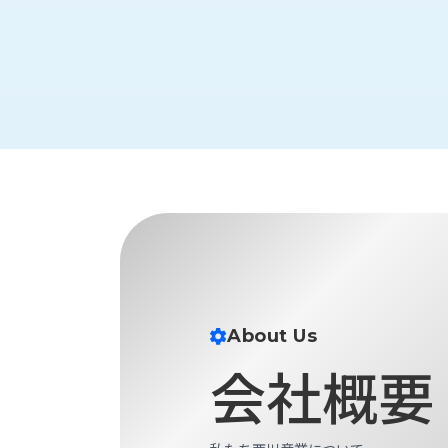
財
テ
作
務
ィ
機
情
械・
福
報
鍛
利
圧
一
厚
機
般
生
械・
事
CAD/CAM
業
主
商
ロ
行
ボ
品
動
ッ
計
情
ト
画
切
報
私
削・
た
About Us
ツ
新
ち
ー
着
会社概要
の
リ
一
強
ン
覧
み
グ・
お
測