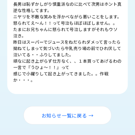
品
長男は恥ずかしがり慎重派なのに比べて次男はホント真
情
逆な性格してます。
報
ニヤリを不敵な笑みを浮かべながら悪いことをします。
怒られてえ～ん！！って号泣もほぼほぼしません。。
受
たまにお兄ちゃんに怒られて号泣しますがそれもウソ
注
泣き。
事
昨日はスーパーでジュースをねだられダメって言ったら
例
拗ねてしまって気づいたら牛乳売り場の前でひれ伏して
泣いてる・・ふりしてました。
頑なに起き上がらず仕方なく、、１本買ってあげるわの
取
一言で『うひょ～！！』って
扱
感じで小躍りして起き上がってきました。。作戦
メ
か・・・。
ー
カ
ー
お
知
お知らせ一覧に戻る →
ら
せ/
ブ