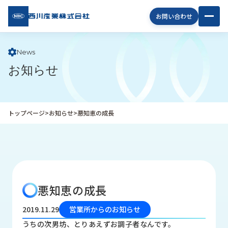
西川
お問い合わせ
産業
株式
会社
News
お知らせ
企
業
情
報
トップページ
>
お知らせ
>
悪知恵の成長
私
た
ち
の
取
り
悪知恵の成長
組
み
2019.11.29
営業所からのお知らせ
商
うちの次男坊、とりあえずお調子者なんです。