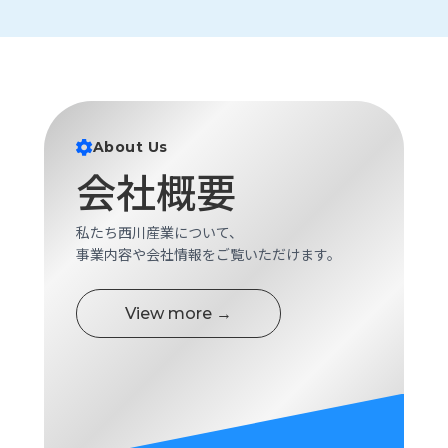
ロ
グ
採
用
情
About Us
報
会社概要
お
メ
問
ル
私たち西川産業について、
い
マ
合
ガ
事業内容や会社情報をご覧いただけます。
わ
登
せ
録
View more →
awasangyo_nbc