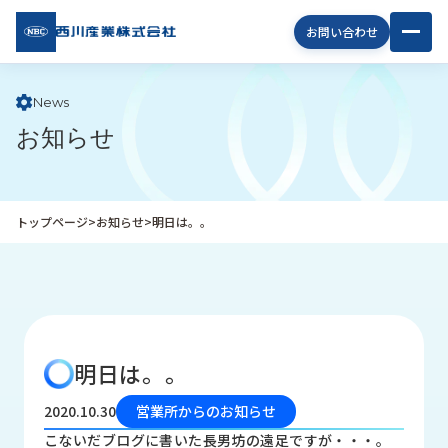
西川
お問い合わせ
産業
株式
会社
News
お知らせ
企
業
情
報
トップページ
>
お知らせ
>
明日は。。
私
た
ち
の
取
り
明日は。。
組
み
2020.10.30
営業所からのお知らせ
商
こないだブログに書いた長男坊の遠足ですが・・・。