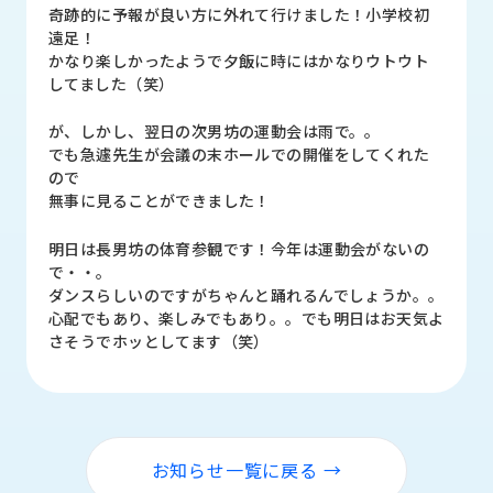
品
奇跡的に予報が良い方に外れて行けました！小学校初
情
遠足！
報
かなり楽しかったようで夕飯に時にはかなりウトウト
してました（笑）
受
注
が、しかし、翌日の次男坊の運動会は雨で。。
事
でも急遽先生が会議の末ホールでの開催をしてくれた
例
ので
無事に見ることができました！
取
明日は長男坊の体育参観です！今年は運動会がないの
扱
で・・。
メ
ダンスらしいのですがちゃんと踊れるんでしょうか。。
ー
心配でもあり、楽しみでもあり。。でも明日はお天気よ
カ
さそうでホッとしてます（笑）
ー
お
知
ら
せ/
お知らせ一覧に戻る →
ブ