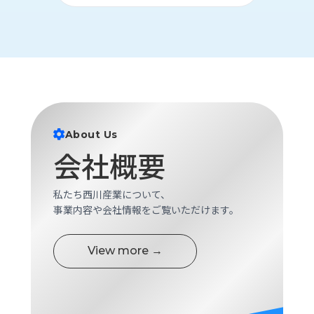
ロ
グ
採
用
情
報
お
メ
About Us
問
ル
会社概要
い
マ
合
ガ
わ
登
私たち西川産業について、
せ
録
事業内容や会社情報をご覧いただけます。
awasangyo_nbc
View more →