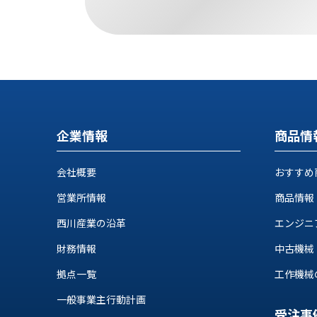
す
定・
す
作
め
業
商
工
品
具
情
環
報
境
エ
機
企業情報
商品情
ン
器・
ジ
工
ニ
会社概要
おすすめ
場
ア
設
営業所情報
商品情報
リ
備
ン
西川産業の沿革
エンジニ
マ
グ
テ
情
財務情報
中古機械
ハ
報
拠点一覧
工作機械の自
ン・
中
FA
一般事業主行動計画
古・
シ
受注事
短