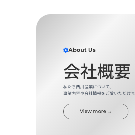
財
テ
作
務
ィ
機
情
械・
福
報
鍛
利
圧
一
厚
機
般
生
械・
事
About Us
CAD/CAM
業
主
商
ロ
会社概要
行
ボ
品
動
ッ
計
情
ト
画
私たち西川産業について、
切
報
私
事業内容や会社情報をご覧いただけま
削・
た
ツ
新
ち
ー
着
View more →
の
リ
一
強
ン
覧
み
グ・
お
測