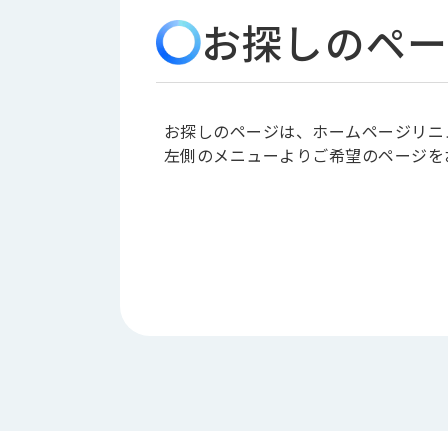
会
う
お探しのペー
社
れ
り
概
し
組
要
か
っ
経
み
た
営
お探しのページは、ホームページリニ
受
理
私
左側のメニューよりご希望のページを
注
念
た
ち
拠
の
点
取
取
一
り
扱
覧
組
メ
西
み
川
ー
サ
産
ス
業
カ
テ
の
ナ
ー
沿
ビ
革
リ
工