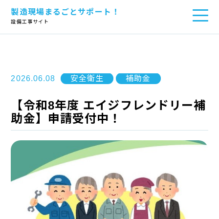
製造現場まるごとサポート！
TOP
>
お役立ちコラム
>
安全衛生
>
【令和8年度 エイジフレンド
リー補助金】申請受付中！
設備工事サイト
2026.06.08
安全衛生
補助金
【令和8年度 エイジフレンドリー補
助金】申請受付中！