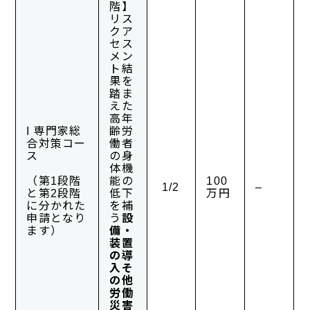
階】
リス
クア
セス
メン
ト結
果を
踏ま
えた
高年
I 専門家総
齢労
合対策コー
働者
ス
の身
体機
（第1段階
能の
100
1/2
–
と第2段階
低下
万円
に分かれた
を補
申請となり
う
設
ます）
備・
装置
の導
入そ
の他
労働
災害