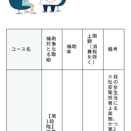
上限
補助
額
対象
補助
（消
コース名
とな
備考
率
費税
る取
を除
組
く）
※自
社の
安全
衛生
担当
者に
よる
実
【第
施、
1段
かつ
階】
第2