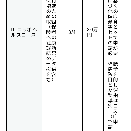
保持
に基
増進
づく
のた
他の
めの
健康
取組
教育
（保
等と
III コラボヘ
30万
険者
3/4
セッ
ルスコース
円
への
トで
健康
の申
診断
請が
結果
必要
のデ
ータ
※腰
提供
痛予
を含
防を
む）
目的
とし
た運
動指
導は
別コ
ース
（I）
で申
請