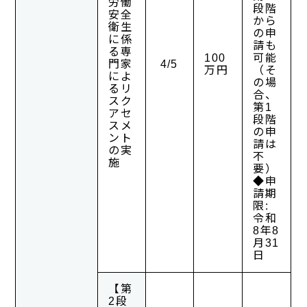
労働
段階
安全
から
衛生
の申
に係
請も
る専
100
可能
門家
4/5
万円
（そ
によ
の場
るリ
合、
スク
第1
アセ
段階
スメ
の申
ント
請は
の実
不
施
要）
◆申
請期
限:
令和
8年8
月31
日
【第
2段