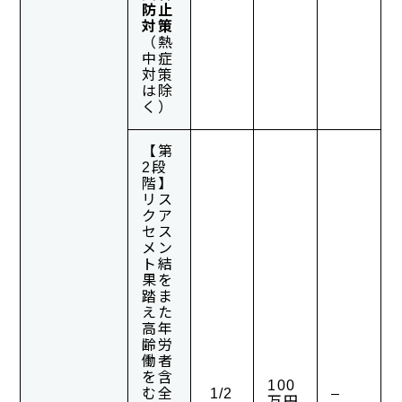
防止
対策
（熱
中症
対策
は除
く）
【第
2段
階】
リス
クア
セス
メン
ト結
果を
踏ま
えた
高年
齢労
働者
を含
100
む全
1/2
–
万円