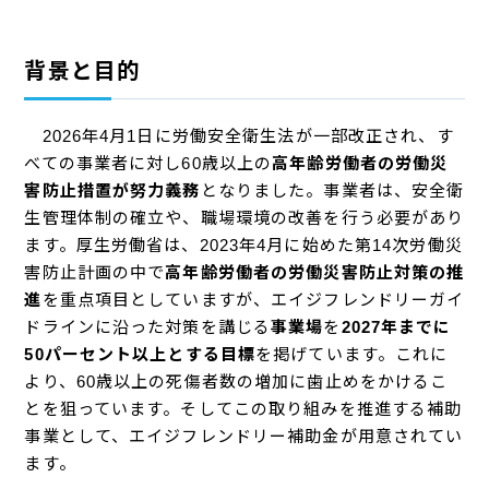
背景と目的
2026年4月1日に労働安全衛生法が一部改正され、す
べての事業者に対し60歳以上の
高年齢労働者の労働災
害防止措置が努力義務
となりました。事業者は、安全衛
生管理体制の確立や、職場環境の改善を行う必要があり
ます。厚生労働省は、2023年4月に始めた第14次労働災
害防止計画の中で
高年齢労働者の労働災害防止対策の推
進
を重点項目としていますが、エイジフレンドリーガイ
ドラインに沿った対策を講じる
事業場
を
2027年までに
50パーセント以上とする目標
を掲げています。これに
より、60歳以上の死傷者数の増加に歯止めをかけるこ
とを狙っています。そしてこの取り組みを推進する補助
事業として、エイジフレンドリー補助金が用意されてい
ます。