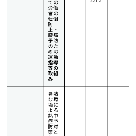
ての
労働
者の
転倒
防
止・
腰痛
予防
のた
めの
運動
指導
等の
取組
み
暑熱
な環
境に
よる
熱中
症予
防対
策と