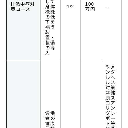
して
II 熱中症対
100
身体
1/2
–
策コース
万円
機能
の低
下を
補う
装
置・
装備
の導
入
※メ
ンタ
ルヘ
ルス
対策
は健
康ス
コア
リン
労働
グレ
者の
ポー
健康
ト等