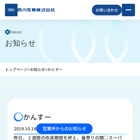
西川
お問い合わせ
産業
株式
会社
News
お知らせ
企
業
情
報
トップページ
>
お知らせ
>
かんすー
私
た
ち
の
取
り
かんすー
組
み
2019.10.16
営業所からのお知らせ
商
昨日、２週間の改装期間を終え、最寄りの関○スーパ