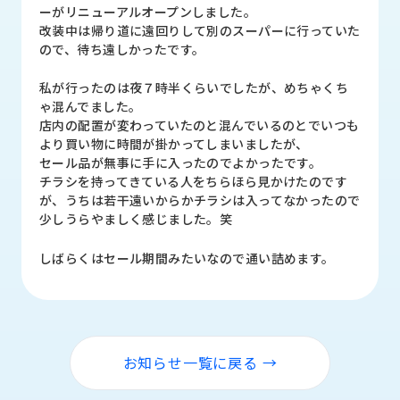
品
ーがリニューアルオープンしました。
情
改装中は帰り道に遠回りして別のスーパーに行っていた
報
ので、待ち遠しかったです。
受
私が行ったのは夜７時半くらいでしたが、めちゃくち
注
ゃ混んでました。
事
店内の配置が変わっていたのと混んでいるのとでいつも
例
より買い物に時間が掛かってしまいましたが、
セール品が無事に手に入ったのでよかったです。
チラシを持ってきている人をちらほら見かけたのです
取
が、うちは若干遠いからかチラシは入ってなかったので
扱
少しうらやましく感じました。笑
メ
ー
しばらくはセール期間みたいなので通い詰めます。
カ
ー
お
知
ら
お知らせ一覧に戻る →
せ/
ブ