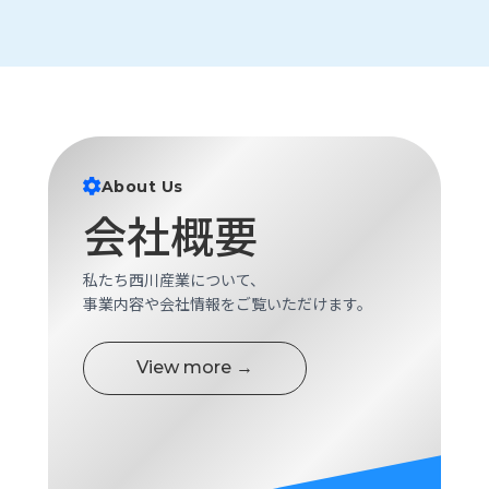
ロ
グ
採
用
情
報
About Us
お
メ
会社概要
問
ル
い
マ
合
ガ
私たち西川産業について、
わ
登
事業内容や会社情報をご覧いただけます。
せ
録
awasangyo_nbc
View more →