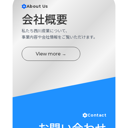
ロ
About Us
グ
会社概要
採
私たち西川産業について、
用
事業内容や会社情報をご覧いただけます。
情
報
View more →
お
メ
問
ル
い
マ
合
ガ
わ
登
せ
録
awasangyo_nbc
Contact
お問い合わせ