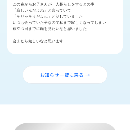
品
この春からお子さんが一人暮らしをするとの事
情
「寂しいんだよね」と言っていて
報
「そりゃそうだよね」と話していました
いつも会っていた子なので私まで寂しくなってしまい
受
旅立つ日までに顔を見たいなと思いました
注
事
会えたら嬉しいなと思います
例
取
扱
メ
お知らせ一覧に戻る →
ー
カ
ー
お
知
ら
せ/
ブ