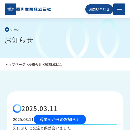
西川
お問い合わせ
産業
株式
会社
News
お知らせ
企
業
情
報
トップページ
>
お知らせ
>
2025.03.11
私
た
ち
の
取
り
2025.03.11
組
み
2025.03.11
営業所からのお知らせ
商
久しぶりに友達と偶然会いました